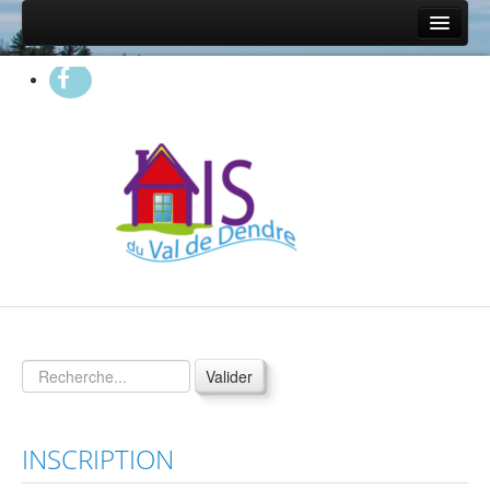
Accueil
Présentation
Qui sommes nous?
Nos partenaires
On parle de nous...
Questions fréquentes
Statistiques 2025
Propriétaires
Vos garanties
Valider
Nos services
Nos conditions
INSCRIPTION
Proposer un logement à l'AIS