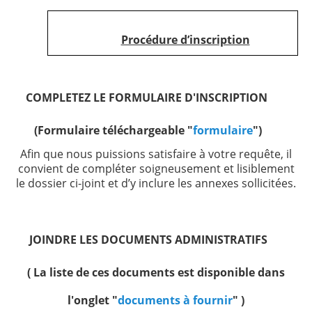
Travaux
Procédure d’inscription
Aides et primes
Réparations à charge de ...
Locataires
COMPLETEZ LE FORMULAIRE D'INSCRIPTION
Conditions d'accès
(Formulaire téléchargeable "
formulaire
")
Inscription et Documents à fournir
Afin que nous puissions satisfaire à votre requête, il
Avantages
convient de compléter soigneusement et lisiblement
le dossier ci-joint et d’y inclure les annexes sollicitées.
Attributions
Quand vous devenez locataire...
Bail et Garantie locative
JOINDRE LES DOCUMENTS ADMINISTRATIFS
Droits et devoirs
(
La liste de ces documents est disponible dans
Réparations à charge de ...
l'onglet "
documents à fournir
"
)
Liens utiles