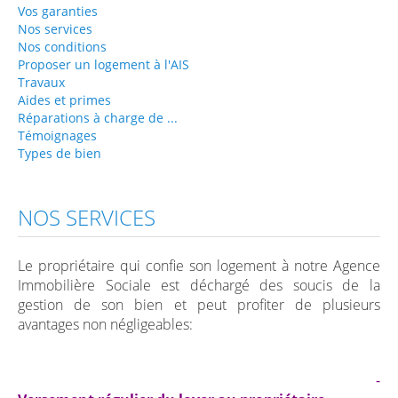
Vos garanties
Travaux
Nos services
Nos conditions
Aides et primes
Proposer un logement à l'AIS
Travaux
Réparations à charge de ...
Aides et primes
Locataires
Réparations à charge de ...
Témoignages
Conditions d'accès
Types de bien
Inscription et Documents à fournir
Avantages
NOS SERVICES
Attributions
Le
pr
opriétaire qui confie son logement à notre Agence
Quand vous devenez locataire...
Immobilière Sociale est déchargé des soucis de la
Bail et Garantie locative
gestion de son bien
et p
eut profiter de plusieurs
avantages non négligeables:
Droits et devoirs
Réparations à charge de ...
-
Liens utiles