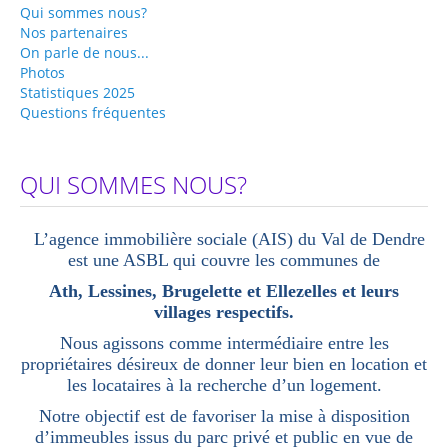
Qui sommes nous?
Travaux
Nos partenaires
On parle de nous...
Aides et primes
Photos
Statistiques 2025
Réparations à charge de ...
Questions fréquentes
Locataires
Conditions d'accès
QUI SOMMES NOUS?
Inscription et Documents à fournir
Avantages
L’agence immobilière sociale (AIS) du Val de Dendre
est une ASBL qui couvre les communes de
Attributions
Ath, Lessines, Brugelette et Ellezelles et leurs
Quand vous devenez locataire...
villages respectifs.
Bail et Garantie locative
Nous agissons comme intermédiaire entre les
propriétaires désireux de donner leur bien en location et
Droits et devoirs
les locataires à la recherche d’un logement.
Réparations à charge de ...
Notre objectif est de favoriser la mise à disposition
d’immeubles issus du parc privé et public en vue de
Liens utiles