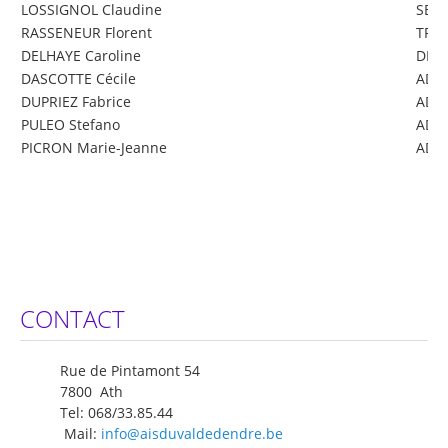
LOSSIGNOL Claudine
SECR
RASSENEUR Florent
TRE
DELHAYE Caroline
DELE
DASCOTTE Cécile
ADM
DUPRIEZ Fabrice
ADM
PULEO Stefano
ADM
PICRON Marie-Jeanne
ADM
CONTACT
Rue de Pintamont 54
7800 Ath
Tel: 068/33.85.44
Mail:
info@aisduvaldedendre.be