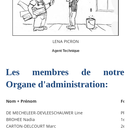
LENA PICRON
Agent Technique
Les membres de notre
Organe d'administration:
Nom + Prénom
Fonc
DE MECHELEER-DEVLEESCHAUWER Line
PRE
BROHEE Nadia
1ere
CARTON-DELCOURT Marc
2e V