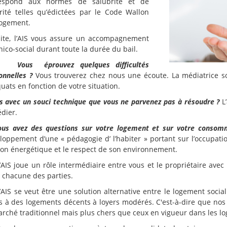
respond aux normes de salubrité et de
rité telles qu’édictées par le Code Wallon
ogement.
ite, l’AIS vous assure un accompagnement
nico-social durant toute la durée du bail.
Vous éprouvez quelques difficultés
onnelles ?
Vous trouverez chez nous une écoute. La médiatrice soc
uats en fonction de votre situation.
s avec un souci technique que vous ne parvenez pas à résoudre ?
L’
dier.
ous avez des questions sur votre logement et sur votre consom
loppement d’une « pédagogie d’ l’habiter » portant sur l’occupat
ion énergétique et le respect de son environnement.
’AIS joue un rôle intermédiaire entre vous et le propriétaire avec l
 chacune des parties.
’AIS se veut être une solution alternative entre le logement socia
s à des logements décents à loyers modérés. C'est-à-dire que nos l
arché traditionnel mais plus chers que ceux en vigueur dans les l