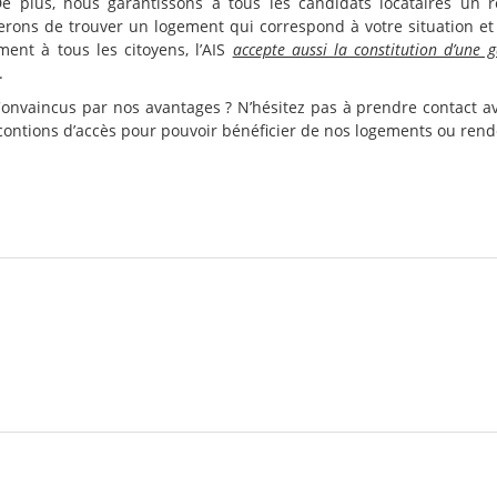
e plus, nous garantissons à tous les candidats locataires un r
erons de trouver un logement qui correspond à votre situation et
ment à tous les citoyens, l’AIS
accepte aussi la constitution d’une g
.
onvaincus par nos avantages ? N’hésitez pas à prendre contact ave
contions d’accès pour pouvoir bénéficier de nos logements ou rende