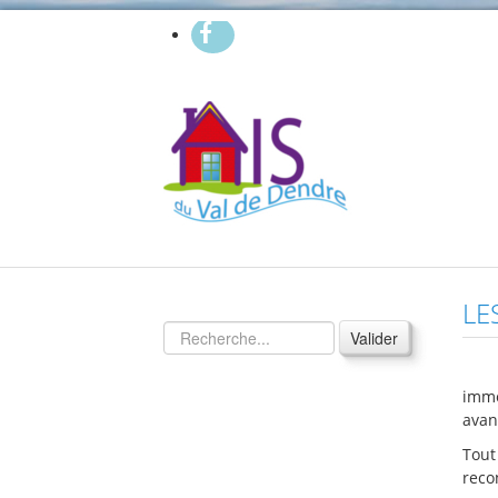
LE
Valider
immo
avan
Tout
rec