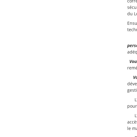
cor
sécu
du L
Ensu
tech
-
pers
adéq
-
Vou
remé
-
V
déve
gest
L
pour
L
accè
le m