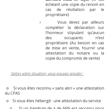
échéant une copie du renom en
cas de résiliation par le
propriétaire)
Vous devez par ailleurs
compléter la déclaration sur
l’honneur stipulant qu’aucun
des occupants n’est
propriétaire (Au besoin en cas
de mise en vente, fournir une
attestation du notaire ou la
copie du compromis de vente)
Selon votre situation, vous pouvez ajouter :
Si vous êtes reconnu « sans abri » une attestation
o
du CPAS
Si vous êtes hébergé : une attestation du service
o
Si un handicap de + de 66% est reconnu pour
o