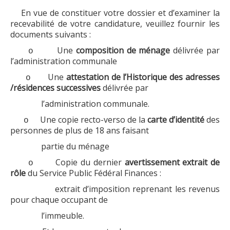
En
vue de constituer votre dossier et d’examiner la
Travaux
recevabilité de votre candidature, veuillez fournir les
Aides et primes
documents suivants :
Réparations à charge de ...
Une
composition de ménage
délivrée par
o
l’administration communale
Locataires
Une
attestation de l’Historique des adresses
o
Conditions d'accès
/résidences successives
délivrée par
l’administration communale.
Inscription et Documents à fournir
Une copie recto-verso de la
carte d’identité
des
o
Avantages
personnes de plus de 18 ans faisant
Attributions
partie du ménage
Quand vous devenez locataire...
Copie du dernier
avertissement extrait de
o
rôle
du Service Public Fédéral Finances :
Bail et Garantie locative
extrait d’imposition reprenant les revenus
Droits et devoirs
pour chaque occupant de
Réparations à charge de ...
l’immeuble.
Liens utiles