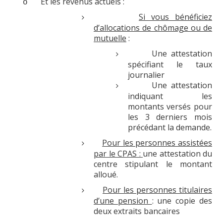
Et les revenus actuels :
o
Logements
Si vous bénéficiez
d’allocations de chômage ou de
Contact
mutuelle
:
Heures d'ouverture
Une attestation
spécifiant le taux
Coordonnées
journalier
Une attestation
indiquant les
montants versés pour
les 3 derniers mois
précédant la demande.
Pour les personnes assistées
par le CPAS :
une attestation du
centre stipulant le montant
alloué.
Pour les personnes titulaires
d’une pension
: une copie des
deux extraits bancaires