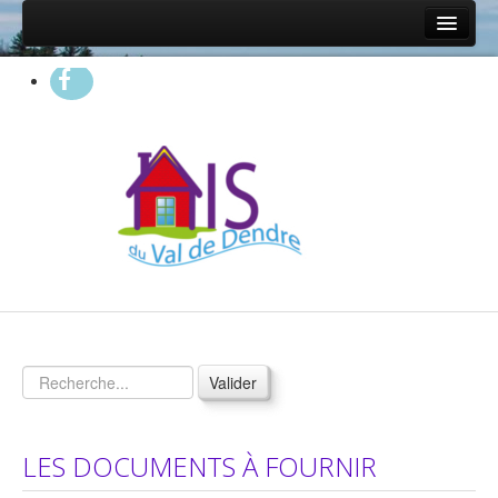
Accueil
Présentation
Qui sommes nous?
Nos partenaires
On parle de nous...
Questions fréquentes
Statistiques 2025
Propriétaires
Vos garanties
Valider
Nos services
Nos conditions
LES DOCUMENTS À FOURNIR
Proposer un logement à l'AIS