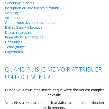
Conditions d'accès
Travaux
Inscription et Documents à fournir
Avantages
Aides et primes
Attributions
Quand vous devenez locataire...
Réparations à charge de ...
Bail et Garantie locative
Locataires
Droits et devoirs
Réparations à charge de ...
Conditions d'accès
Liens utiles
Témoignages
Inscription et Documents à fournir
Logements
Avantages
Attributions
QUAND PUIS-JE ME VOIR ATTRIBUER
Quand vous devenez locataire...
UN LOGEMENT ?
Bail et Garantie locative
Quand vous vous êtes
inscrit et que votre dossier est complet
Droits et devoirs
et valide
.
Réparations à charge de ...
Vous êtes alors inscrit sur la
liste d’attente
pour une attribution
de logements.
Liens utiles