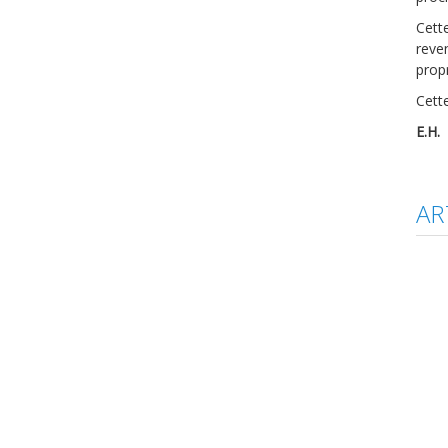
Cett
reve
propr
Cett
E.H.
AR