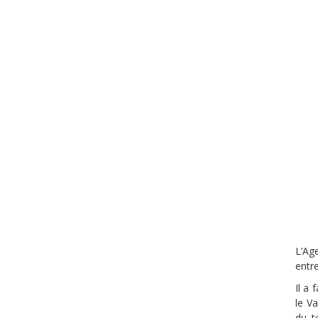
L’Ag
entre
Il a 
le V
du t