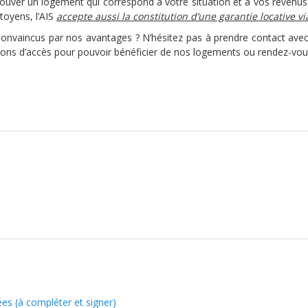
rouver un logement qui correspond à votre situation et à vos revenus
itoyens, l’AIS
accepte aussi la constitution d’une garantie locative v
onvaincus par nos avantages ? N’hésitez pas à prendre contact avec 
ions d’accès pour pouvoir bénéficier de nos logements ou rendez-vous
es (à compléter et signer)