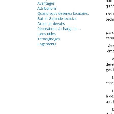
aux 
Avantages
qu’é
Attributions
Quand vous devenez locataire...
Ensu
Bail et Garantie locative
techn
Droits et devoirs
-
Réparations à charge de ...
pers
Liens utiles
écou
Témoignages
Logements
-
Vou
remé
-
V
déve
gest
L
chac
L
à de
trad
D