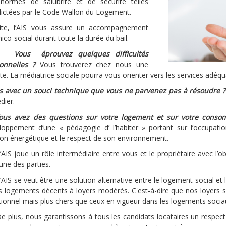
normes de salubrité et de sécurité telles
dictées par le Code Wallon du Logement.
ite, l’AIS vous assure un accompagnement
ico-social durant toute la durée du bail.
Vous éprouvez quelques difficultés
onnelles ?
Vous trouverez chez nous une
te. La médiatrice sociale pourra vous orienter vers les services adéqu
s avec un souci technique que vous ne parvenez pas à résoudre ?
dier.
ous avez des questions sur votre logement et sur votre conso
loppement d’une « pédagogie d’ l’habiter » portant sur l’occupat
ion énergétique et le respect de son environnement.
’AIS joue un rôle intermédiaire entre vous et le propriétaire avec l’ob
une des parties.
’AIS se veut être une solution alternative entre le logement social et
s logements décents à loyers modérés. C'est-à-dire que nos loyers so
itionnel mais plus chers que ceux en vigueur dans les logements socia
e plus, nous garantissons à tous les candidats locataires un respect