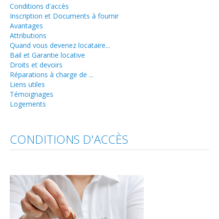
Conditions d'accès
Travaux
Inscription et Documents à fournir
Avantages
Aides et primes
Attributions
Quand vous devenez locataire...
Réparations à charge de ...
Bail et Garantie locative
Locataires
Droits et devoirs
Réparations à charge de ...
Conditions d'accès
Liens utiles
Témoignages
Inscription et Documents à fournir
Logements
Avantages
Attributions
CONDITIONS D'ACCÈS
Quand vous devenez locataire...
Bail et Garantie locative
Droits et devoirs
Réparations à charge de ...
Liens utiles