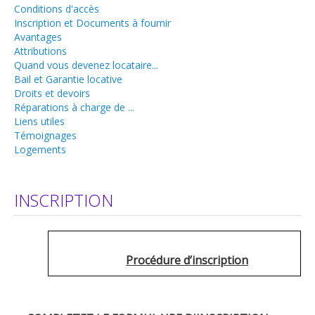
Conditions d'accès
Travaux
Inscription et Documents à fournir
Avantages
Aides et primes
Attributions
Quand vous devenez locataire...
Réparations à charge de ...
Bail et Garantie locative
Locataires
Droits et devoirs
Réparations à charge de ...
Conditions d'accès
Liens utiles
Témoignages
Inscription et Documents à fournir
Logements
Avantages
Attributions
INSCRIPTION
Quand vous devenez locataire...
Bail et Garantie locative
Procédure d’inscription
Droits et devoirs
Réparations à charge de ...
Liens utiles