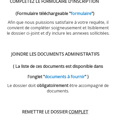
COMPLETEZ LE FORMULAIRE D'INSCRIPTION
Logements
(Formulaire téléchargeable "
formulaire
")
Contact
Afin que nous puissions satisfaire à votre requête, il
Heures d'ouverture
convient de compléter soigneusement et lisiblement
le dossier ci-joint et d’y inclure les annexes sollicitées.
Coordonnées
JOINDRE LES DOCUMENTS ADMINISTRATIFS
(
La liste de ces documents est disponible dans
l'onglet "
documents à fournir
"
)
Le dossier doit
obligatoirement
être accompagné de
documents.
REMETTRE LE DOSSIER
COMPLET