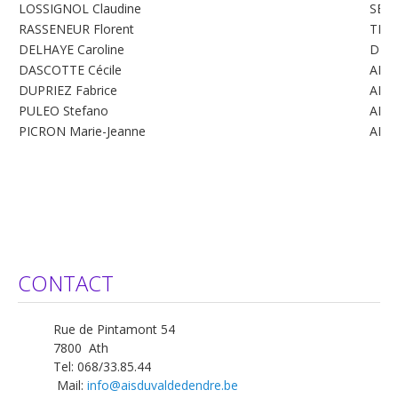
LOSSIGNOL Claudine
SEC
RASSENEUR Florent
TRE
DELHAYE Caroline
DEL
DASCOTTE Cécile
ADM
DUPRIEZ Fabrice
ADM
PULEO Stefano
ADM
PICRON Marie-Jeanne
ADM
CONTACT
Rue de Pintamont 54
7800 Ath
Tel: 068/33.85.44
Mail:
info@aisduvaldedendre.be