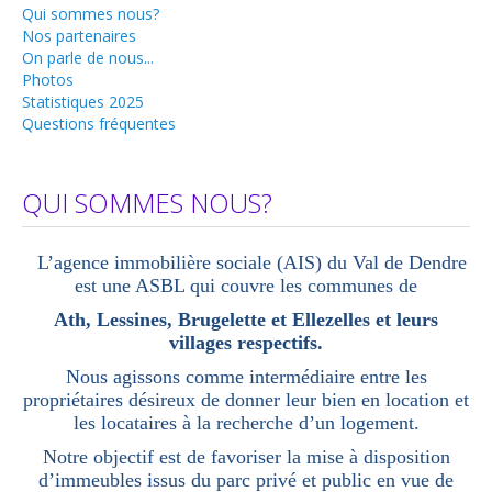
Qui sommes nous?
Travaux
Nos partenaires
On parle de nous...
Aides et primes
Photos
Statistiques 2025
Réparations à charge de ...
Questions fréquentes
Locataires
Conditions d'accès
QUI SOMMES NOUS?
Inscription et Documents à fournir
Avantages
L’agence immobilière sociale (AIS) du Val de Dendre
est une ASBL qui couvre les communes de
Attributions
Ath, Lessines, Brugelette et Ellezelles et leurs
Quand vous devenez locataire...
villages respectifs.
Bail et Garantie locative
Nous agissons comme intermédiaire entre les
propriétaires désireux de donner leur bien en location et
Droits et devoirs
les locataires à la recherche d’un logement.
Réparations à charge de ...
Notre objectif est de favoriser la mise à disposition
d’immeubles issus du parc privé et public en vue de
Liens utiles