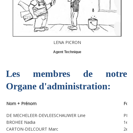
LENA PICRON
Agent Technique
Les membres de notre
Organe d'administration:
Nom + Prénom
Fonc
DE MECHELEER-DEVLEESCHAUWER Line
PRE
BROHEE Nadia
1ere
CARTON-DELCOURT Marc
2e V