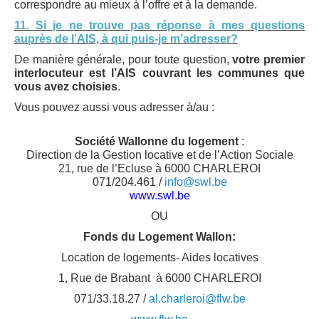
correspondre au mieux à l’offre et à la demande.
11. Si je ne trouve pas réponse à mes questions
auprès de l’AIS, à qui puis-je m’adresser?
De manière générale, pour toute question,
votre premier
interlocuteur est l’AIS couvrant les communes que
vous avez choisies
.
Vous pouvez aussi vous adresser à/au :
Société Wallonne du logement
:
Direction de la Gestion locative et de l’Action Sociale
21, rue de l’Ecluse à 6000 CHARLEROI
071/204.461 /
info@swl.be
www.swl.be
OU
Fonds du Logement Wallon:
Location de logements- Aides locatives
1, Rue de Brabant à 6000 CHARLEROI
071/33.18.27 /
al.charleroi@flw.be