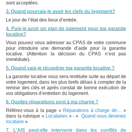
sont acceptées.
Logements
3. Quand pourrais-je avoir les clefs du logement?
Contact
Le jour de l’état des lieux d’entrée.
4. Puis-je avoir un plan de paiement pour ma garantie
Heures d'ouverture
locative?
Coordonnées
Vous pouvez vous adresser au CPAS de votre commune
pour introduire une demande d’aide pour la garantie
locative. (Attention la décision du CPAS n’est pas
immédiate).
5. Quand vais-je récupérer ma garantie locative ?
La garantie locative vous sera restituée suite au départ de
votre logement, dans les plus brefs délais à compter de la
remise des clés et après constat de bonne exécution de
vos obligations d’entretien du logement.
6. Quelles réparations sont à ma charge ?
Référez-vous à la page «
Réparations à charge de…
»
dans la rubrique «
Locataires
» - «
Quand vous devenez
locataire
»
7. L’AIS peut-elle intervenir dans les conflits de