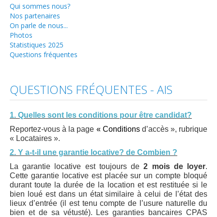
Qui sommes nous?
Travaux
Nos partenaires
On parle de nous...
Aides et primes
Photos
Statistiques 2025
Réparations à charge de ...
Questions fréquentes
Locataires
Conditions d'accès
QUESTIONS FRÉQUENTES - AIS
Inscription et Documents à fournir
Avantages
1. Quelles sont les conditions pour être candidat?
Reportez-vous à la page
« Conditions
d’accès », rubrique
Attributions
« Locataires ».
Quand vous devenez locataire...
2. Y a-t-il une garantie locative? de Combien ?
Bail et Garantie locative
La garantie locative est toujours de
2 mois de loyer
.
Cette garantie locative est placée sur un compte bloqué
Droits et devoirs
durant toute la durée de la location et est restituée si le
bien loué est dans un état similaire à celui de l’état des
Réparations à charge de ...
lieux d’entrée (il est tenu compte de l’usure naturelle du
bien et de sa vétusté). Les garanties bancaires CPAS
Liens utiles