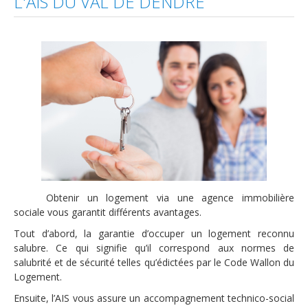
L'AIS DU VAL DE DENDRE
Travaux
Aides et primes
Réparations à charge de ...
Locataires
Conditions d'accès
Inscription et Documents à fournir
Avantages
Attributions
Obtenir un logement via une agence immobilière
Quand vous devenez locataire...
sociale vous garantit différents avantages.
Tout d’abord, la garantie d’occuper un logement reconnu
Bail et Garantie locative
salubre. Ce qui signifie qu’il correspond aux normes de
Droits et devoirs
salubrité et de sécurité telles qu’édictées par le Code Wallon du
Logement.
Réparations à charge de ...
Ensuite, l’AIS vous assure un accompagnement technico-social
Liens utiles