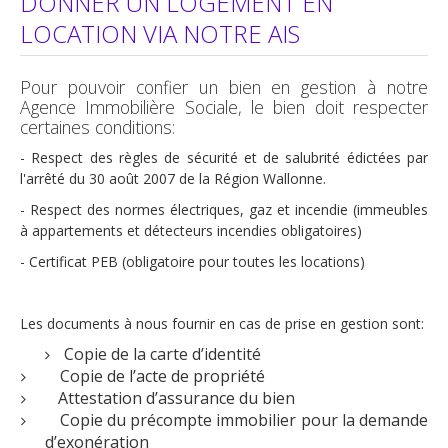
DONNER UN LOGEMENT EN
Travaux
LOCATION VIA NOTRE AIS
Aides et primes
Pour pouvoir confier un bien en gestion à notre
Réparations à charge de ...
Agence Immobilière Sociale, le bien doit respecter
certaines conditions:
Locataires
- Respect des règles de sécurité et de salubrité édictées par
Conditions d'accès
l'arrêté du 30 août 2007 de la Région Wallonne.
Inscription et Documents à fournir
- Respect des normes électriques, gaz et incendie (immeubles
à appartements et détecteurs incendies obligatoires)
Avantages
- Certificat PEB (obligatoire pour toutes les locations)
Attributions
Quand vous devenez locataire...
Les documents à nous fournir en cas de prise en gestion sont:
Bail et Garantie locative
Copie de la carte d’identité
Copie de l’acte de propriété
Droits et devoirs
Attestation d’assurance du bien
Réparations à charge de ...
Copie du précompte immobilier pour la demande
d’exonération
Liens utiles