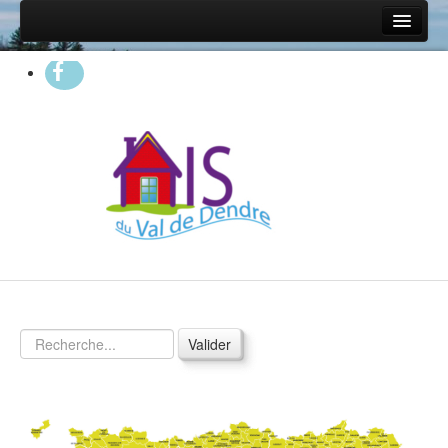
Accueil
Présentation
Qui sommes nous?
Nos partenaires
On parle de nous...
Questions fréquentes
Statistiques 2025
Propriétaires
Vos garanties
Valider
Nos services
Nos conditions
Proposer un logement à l'AIS