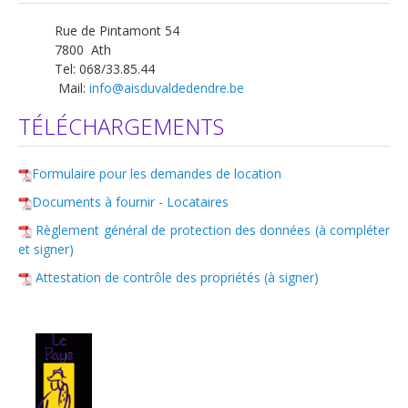
Travaux
Rue de Pintamont 54
7800 Ath
Aides et primes
Tel: 068/33.85.44
Réparations à charge de ...
Mail:
info@aisduvaldedendre.be
Locataires
TÉLÉCHARGEMENTS
Conditions d'accès
Formulaire pour les demandes de location
Inscription et Documents à fournir
Documents à fournir - Locataires
Avantages
Règlement général de protection des données (à compléter
Attributions
et signer)
Attestation de contrôle des propriétés (à signer)
Quand vous devenez locataire...
Bail et Garantie locative
Droits et devoirs
Réparations à charge de ...
Liens utiles