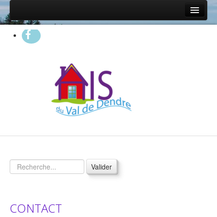
Accueil
Présentation
Qui sommes nous?
Nos partenaires
On parle de nous...
Questions fréquentes
Statistiques 2025
Propriétaires
Vos garanties
Valider
Nos services
Nos conditions
CONTACT
Proposer un logement à l'AIS