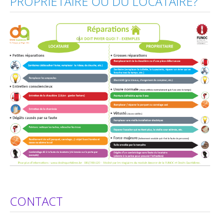
PROPRIÉTAIRE OU DU LOCATAIRE?
Travaux
Aides et primes
Réparations à charge de ...
Locataires
Conditions d'accès
Inscription et Documents à fournir
Avantages
Attributions
Quand vous devenez locataire...
Bail et Garantie locative
Droits et devoirs
CONTACT
Réparations à charge de ...
Liens utiles